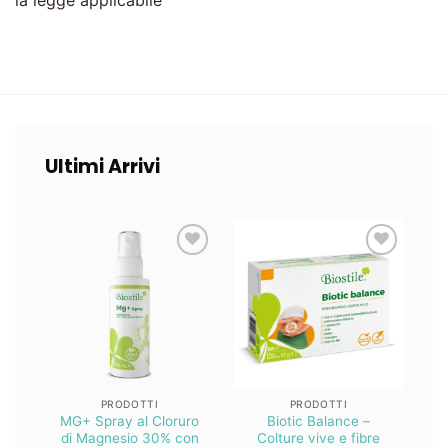
la legge applicabile
Ultimi Arrivi
Lista
Lista
dei
dei
desideri
desideri
PRODOTTI
PRODOTTI
MG+ Spray al Cloruro
Biotic Balance –
Z
di Magnesio 30% con
Colture vive e fibre