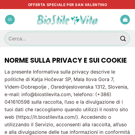
Salta
OFFERTA SPECIALE PER SAN VALENTINO
ai
contenuti
Cerca:
NORME SULLA PRIVACY E SUI COOKIE
La presente Informativa sulla privacy descrive le
politiche di Katja Hočevar SP, Mala Ilova Gora 7,
Videm-Dobrepolje , Osrednjeslovenska 1312, Slovenia,
e-mail: info@biostilevita.com, telefono: (+386)
041610598 sulla raccolta, l’uso e la divulgazione di i
tuoi dati che raccogliamo quando utilizzi il nostro sito
web (https://it.biostilevita.com/). Accedendo o
utilizzando il Servizio, acconsenti alla raccolta, all’uso
e alla divulgazione delle tue informazioni in conformità