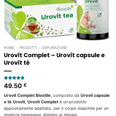
HOME
/
PRODOTTI
/
DEPURAZIONE
Urovit Complet – Urovit capsule e
Urovit tè
Valutato
3
5
49.50
€
su 5 su
base di
Urovit Complet
Biostile
, composto da
Urovit
capsule
recensioni
e tè Urovit
,
Urovit Complet
è un prodotto
appositamente adattato, per il corpo maschile per un
migliore benessere. Addato ai Vegani