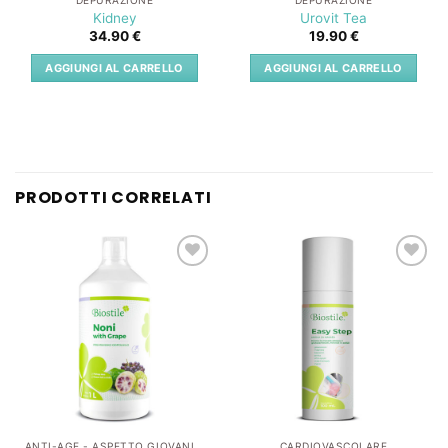
DEPURAZIONE
DEPURAZIONE
Kidney
Urovit Tea
34.90
€
19.90
€
AGGIUNGI AL CARRELLO
AGGIUNGI AL CARRELLO
PRODOTTI CORRELATI
Lista
Lista
dei
dei
desideri
desideri
ANTI-AGE - ASPETTO GIOVANILE
CARDIOVASCOLARE