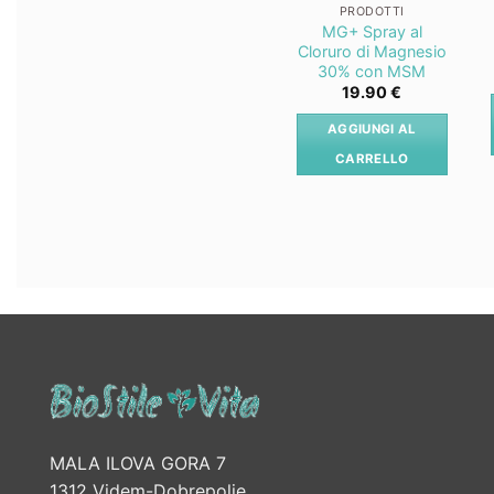
PRODOTTI
MG+ Spray al
Cloruro di Magnesio
30% con MSM
19.90
€
AGGIUNGI AL
CARRELLO
MALA ILOVA GORA 7
1312 Videm-Dobrepolje