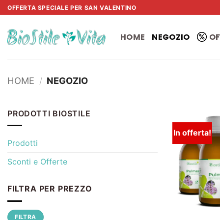
Salta
OFFERTA SPECIALE PER SAN VALENTINO
ai
contenuti
HOME
NEGOZIO
OF
HOME
/
NEGOZIO
PRODOTTI BIOSTILE
In offerta!
Prodotti
Sconti e Offerte
FILTRA PER PREZZO
Prezzo
Prezzo
FILTRA
Min
Max