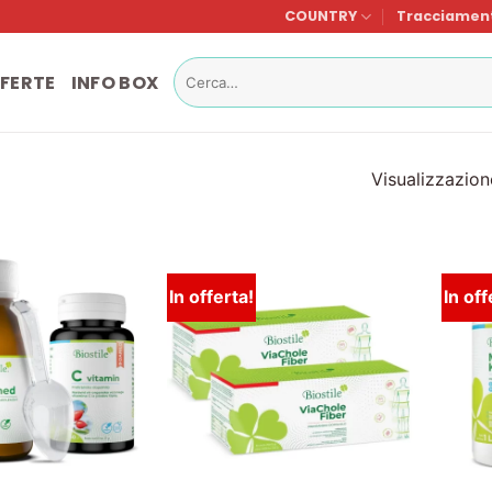
COUNTRY
Tracciament
Cerca:
FERTE
INFO BOX
Visualizzazione
In offerta!
In off
Lista
Lista
dei
dei
desideri
desideri