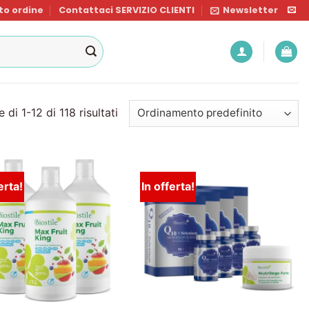
o ordine
Contattaci SERVIZIO CLIENTI
Newsletter
 di 1-12 di 118 risultati
erta!
In offerta!
Lista
Lista
dei
dei
desideri
desideri