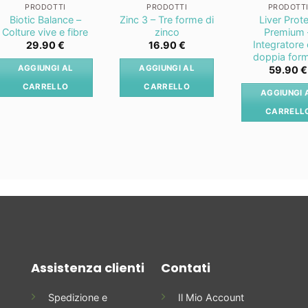
PRODOTTI
PRODOTTI
PRODOTT
Biotic Balance –
Zinc 3 – Tre forme di
Liver Prot
Colture vive e fibre
zinco
Premium 
Integratore
29.90
€
16.90
€
doppia for
AGGIUNGI AL
AGGIUNGI AL
59.90
€
CARRELLO
CARRELLO
AGGIUNGI 
CARRELL
Assistenza clienti
Contati
Spedizione e
Il Mio Account