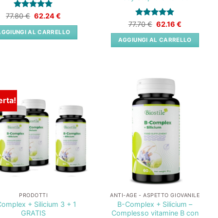
Valutato
Il
5
Il
77.80
€
62.24
€
prezzo
prezzo
su 5
Valutato
Il
5
Il
77.70
€
62.16
€
originale
attuale
prezzo
prezzo
su 5
AGGIUNGI AL CARRELLO
era:
è:
originale
attuale
AGGIUNGI AL CARRELLO
77.80 €.
62.24 €.
era:
è:
77.70 €.
62.16 €.
erta!
Lista
Lista
dei
dei
desideri
desideri
PRODOTTI
ANTI-AGE - ASPETTO GIOVANILE
Complex + Silicium 3 + 1
B-Complex + Silicium –
GRATIS
Complesso vitamine B con