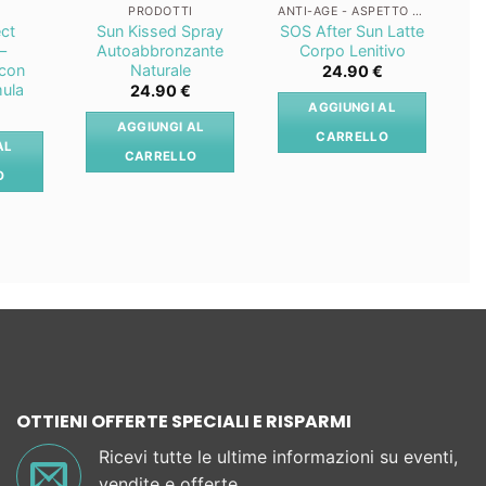
I
PRODOTTI
ANTI-AGE - ASPETTO GIOVANILE
ect
Sun Kissed Spray
SOS After Sun Latte
–
Autoabbronzante
Corpo Lenitivo
 con
Naturale
24.90
€
mula
24.90
€
AGGIUNGI AL
AGGIUNGI AL
CARRELLO
AL
CARRELLO
O
OTTIENI OFFERTE SPECIALI E RISPARMI
Ricevi tutte le ultime informazioni su eventi,
vendite e offerte