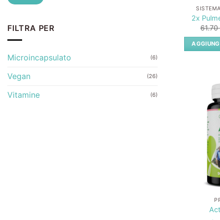
SISTEM
2x Pulme
FILTRA PER
61.7
AGGIUNG
Microincapsulato
(6)
Vegan
(26)
Vitamine
(6)
P
Act