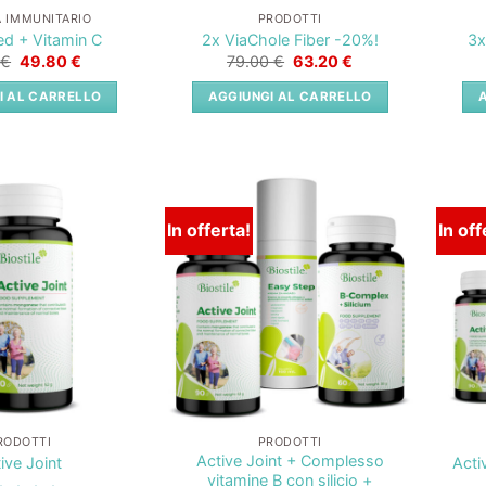
A IMMUNITARIO
PRODOTTI
d + Vitamin C
2x ViaChole Fiber -20%!
3x
Il
Il
Il
Il
0
€
49.80
€
79.00
€
63.20
€
prezzo
prezzo
prezzo
prezzo
originale
attuale
originale
attuale
I AL CARRELLO
AGGIUNGI AL CARRELLO
era:
è:
era:
è:
61.70 €.
49.80 €.
79.00 €.
63.20 €.
In offerta!
In off
Lista
Lista
dei
dei
desideri
desideri
RODOTTI
PRODOTTI
Active Joint + Complesso
ive Joint
Acti
vitamine B con silicio +