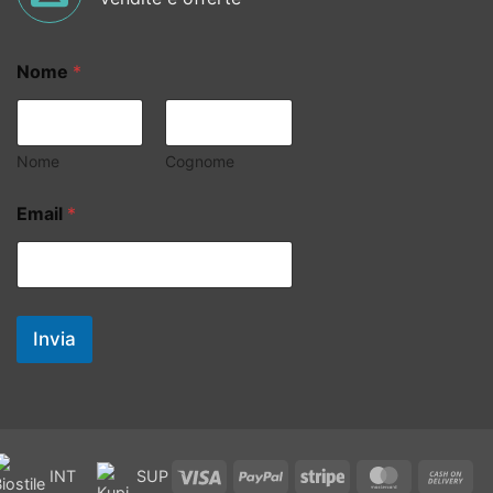
Nome
*
Nome
Cognome
Email
*
Invia
Visa
PayPal
Stripe
MasterCard
Ca
INT
SUP