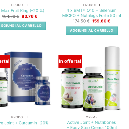
PRODOTTI
PRODOTTI
4 x BMT® Q10 + Selenium
 Max Fruit King (-20 %)
MICRO + Nutrilegs Forte 50 ml
Il
Il
104.70
€
83.76
€
prezzo
prezzo
Il
Il
174.50
€
159.60
€
originale
attuale
prezzo
prezzo
AGGIUNGI AL CARRELLO
era:
è:
originale
attuale
AGGIUNGI AL CARRELLO
104.70 €.
83.76 €.
era:
è:
174.50 €.
159.60 €.
erta!
In offerta!
Lista
Lista
dei
dei
desideri
desideri
PRODOTTI
CREME
Active Joint + Nutribones
ve Joint + Curcumin -20%
+ Easy Step Crema 100ml