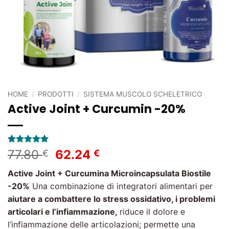
HOME
/
PRODOTTI
/
SISTEMA MUSCOLO SCHELETRICO
Active Joint + Curcumin -20%
Valutato
2
5
Il
Il
77.80
62.24
€
€
su 5 su
prezzo
prezzo
base di
Active Joint + Curcumina Microincapsulata Biostile
recensioni
originale
attuale
-20%
Una combinazione di integratori alimentari per
era:
è:
aiutare a combattere lo stress ossidativo, i problemi
77.80 €.
62.24 €.
articolari e l’infiammazione,
riduce il dolore e
l’infiammazione delle articolazioni; permette una