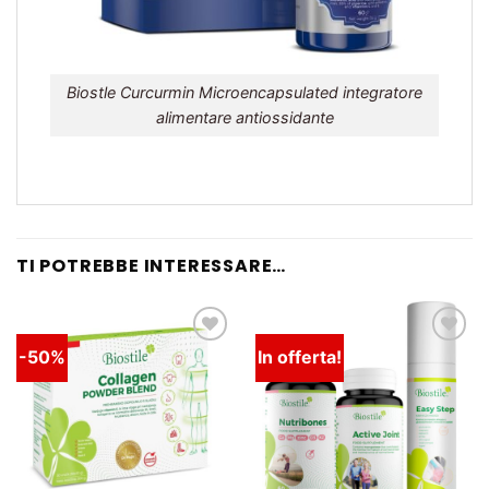
Biostle Curcurmin Microencapsulated integratore
alimentare antiossidante
TI POTREBBE INTERESSARE…
-50%
In offerta!
Lista
Lista
dei
dei
desideri
desideri