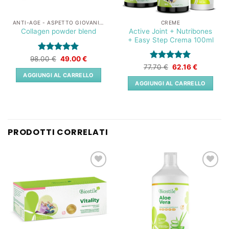
ANTI-AGE - ASPETTO GIOVANILE
CREME
Active Joint + Nutribones
Collagen powder blend
+ Easy Step Crema 100ml
Valutato
Il
5
Il
98.00
€
49.00
€
prezzo
prezzo
su 5
Valutato
Il
5
Il
77.70
€
62.16
€
originale
attuale
prezzo
prezzo
su 5
AGGIUNGI AL CARRELLO
era:
è:
originale
attuale
AGGIUNGI AL CARRELLO
98.00 €.
49.00 €.
era:
è:
77.70 €.
62.16 €.
PRODOTTI CORRELATI
Lista
Lista
dei
dei
desideri
desideri