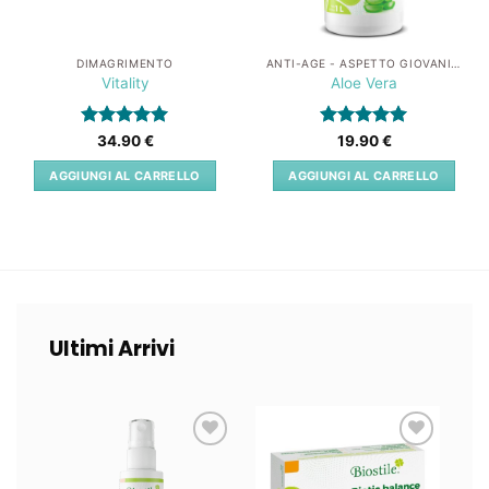
DIMAGRIMENTO
ANTI-AGE - ASPETTO GIOVANILE
Vitality
Aloe Vera
Valutato
5
Valutato
5
34.90
€
19.90
€
su 5
su 5
AGGIUNGI AL CARRELLO
AGGIUNGI AL CARRELLO
Ultimi Arrivi
Lista
Lista
dei
dei