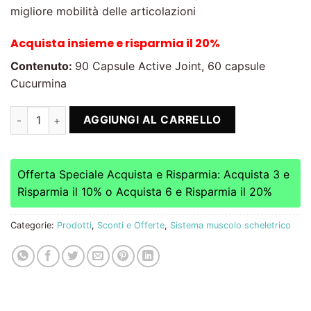
migliore mobilità delle articolazioni
Acquista insieme e risparmia il 20%
Contenuto:
90 Capsule Active Joint, 60 capsule
Cucurmina
Active Joint + Curcumin -20% quantità
AGGIUNGI AL CARRELLO
Offerta Speciale Acquista e Risparmia: Acquista 3 e
Risparmia il 10% o Acquista 6 e Risparmia il 20%
Categorie:
Prodotti
,
Sconti e Offerte
,
Sistema muscolo scheletrico