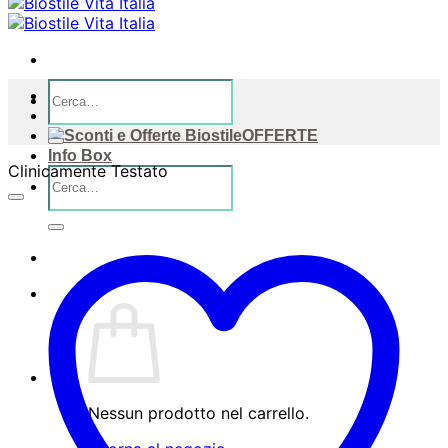
Cerca:
Home
Negozio
OFFERTE
Info Box
Clinicamente Testato
Cerca:
Nessun prodotto nel carrello.