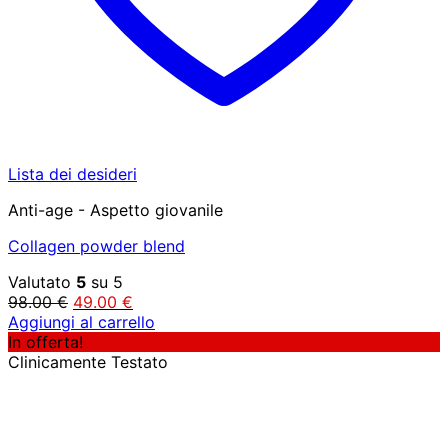
Lista dei desideri
Anti-age - Aspetto giovanile
Collagen powder blend
Valutato
5
su 5
Il
Il
98.00
€
49.00
€
prezzo
prezzo
Aggiungi al carrello
originale
attuale
In offerta!
era:
è:
Clinicamente Testato
98.00 €.
49.00 €.