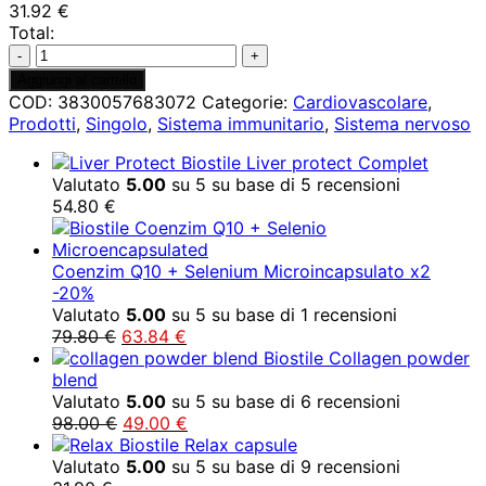
31.92
€
Total:
Coenzima
Q10
Aggiungi al carrello
+
COD:
3830057683072
Categorie:
Cardiovascolare
,
Selenio
Prodotti
,
Singolo
,
Sistema immunitario
,
Sistema nervoso
Microincapsulato
quantità
Liver protect Complet
Valutato
5.00
su 5 su base di
5
recensioni
54.80
€
Coenzim Q10 + Selenium Microincapsulato x2
-20%
Valutato
5.00
su 5 su base di
1
recensioni
Il
Il
79.80
€
63.84
€
prezzo
prezzo
Collagen powder
originale
attuale
blend
era:
è:
Valutato
5.00
su 5 su base di
6
recensioni
79.80 €.
Il
63.84 €.
Il
98.00
€
49.00
€
prezzo
prezzo
Relax capsule
originale
attuale
Valutato
5.00
su 5 su base di
9
recensioni