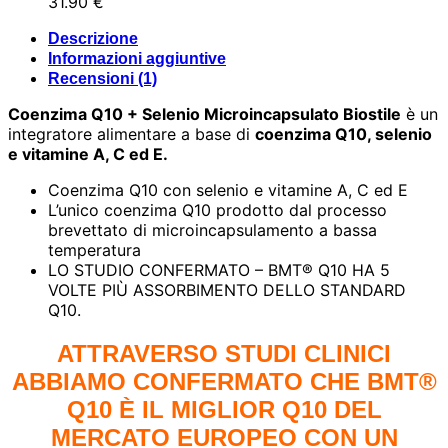
era:
è:
31.90
€
98.00 €.
49.00 €.
Descrizione
Informazioni aggiuntive
Recensioni (1)
Coenzima Q10 + Selenio Microincapsulato Biostile
è un
integratore alimentare a base di
coenzima Q10, selenio
e vitamine A, C ed E.
Coenzima Q10 con selenio e vitamine A, C ed E
L’unico coenzima Q10 prodotto dal processo
brevettato di microincapsulamento a bassa
temperatura
LO STUDIO CONFERMATO – BMT® Q10 HA 5
VOLTE PIÙ ASSORBIMENTO DELLO STANDARD
Q10.
ATTRAVERSO STUDI CLINICI
ABBIAMO CONFERMATO CHE BMT®
Q10 È IL MIGLIOR Q10 DEL
MERCATO EUROPEO CON UN