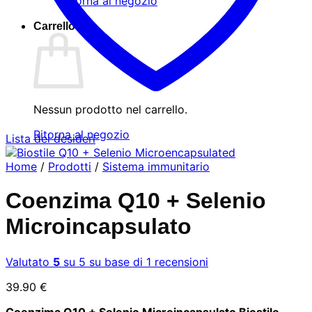
Ritorna al negozio
Carrello
Nessun prodotto nel carrello.
Ritorna al negozio
Lista dei desideri
Home
/
Prodotti
/
Sistema immunitario
Coenzima Q10 + Selenio
Microincapsulato
Valutato
5
su 5 su base di
1
recensioni
39.90
€
Coenzima Q10 + Selenio Microincapsulato Biostile