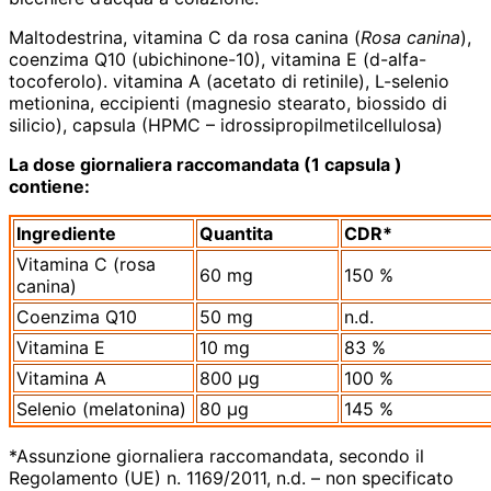
Maltodestrina, vitamina C da rosa canina (
Rosa canina
),
coenzima Q10 (ubichinone-10), vitamina E (d-alfa-
tocoferolo). vitamina A (acetato di retinile), L-selenio
metionina, eccipienti (magnesio stearato, biossido di
silicio), capsula (HPMC – idrossipropilmetilcellulosa)
La dose giornaliera raccomandata (1 capsula )
contiene:
Ingrediente
Quantita
CDR*
Vitamina C (rosa
60 mg
150 %
canina)
Coenzima Q10
50 mg
n.d.
Vitamina E
10 mg
83 %
Vitamina A
800 µg
100 %
Selenio (melatonina)
80 µg
145 %
*Assunzione giornaliera raccomandata, secondo il
Regolamento (UE) n. 1169/2011, n.d. – non specificato