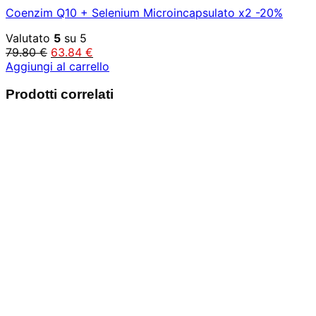
Coenzim Q10 + Selenium Microincapsulato x2 -20%
Valutato
5
su 5
Il
Il
79.80
€
63.84
€
prezzo
prezzo
Aggiungi al carrello
originale
attuale
Prodotti correlati
era:
è:
79.80 €.
63.84 €.