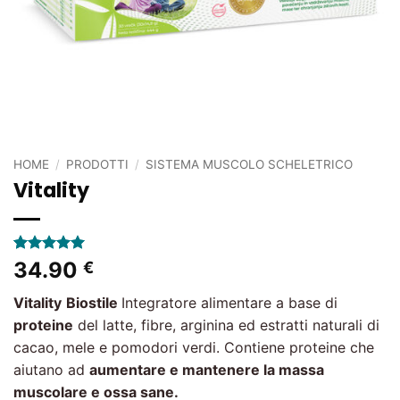
HOME
/
PRODOTTI
/
SISTEMA MUSCOLO SCHELETRICO
Vitality
Valutato
1
5
34.90
€
su 5 su
base di
Vitality
Biostile
Integratore alimentare a base di
recensioni
proteine
​​del latte, fibre, arginina ed estratti naturali di
cacao, mele e pomodori verdi. Contiene proteine ​​che
aiutano ad
aumentare e mantenere la massa
muscolare e ossa sane.