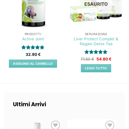
ESAURITO
PRODOTTI
DEPURAZIONE
Liver Protect Complet &
Active Joint
Regalo Detox Tea
Valutato
5
32.90
€
su 5
Valutato
Il
5
Il
71.50
€
54.80
€
prezzo
prezzo
su 5
AGGIUNGI AL CARRELLO
originale
attuale
LEGGI TUTTO
era:
è:
71.50 €.
54.80 €.
Ultimi Arrivi