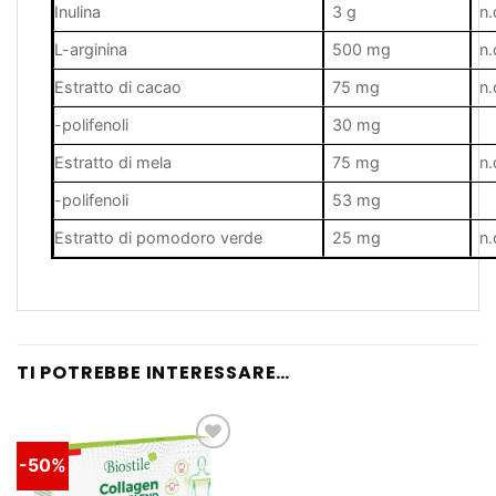
Inulina
3 g
n.
L-arginina
500 mg
n.
Estratto di cacao
75 mg
n.
-polifenoli
30 mg
Estratto di mela
75 mg
n.
-polifenoli
53 mg
Estratto di pomodoro verde
25 mg
n.
TI POTREBBE INTERESSARE…
-50%
Lista
dei
desideri