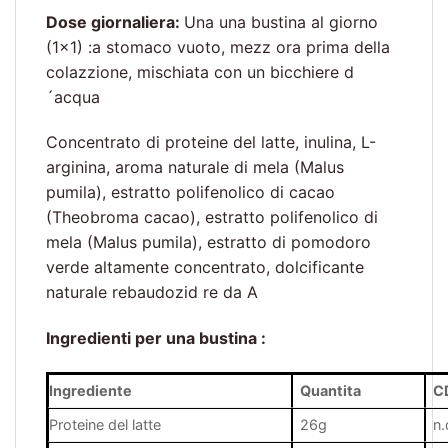
Dose giornaliera:
Una una bustina al giorno
(1×1) :a stomaco vuoto, mezz ora prima della
colazzione, mischiata con un bicchiere d
´acqua
Concentrato di proteine ​​del latte, inulina, L-
arginina, aroma naturale di mela (Malus
pumila), estratto polifenolico di cacao
(Theobroma cacao), estratto polifenolico di
mela (Malus pumila), estratto di pomodoro
verde altamente concentrato, dolcificante
naturale rebaudozid re da A
Ingredienti per una bustina :
Ingrediente
Quantita
C
Proteine del latte
26g
n.