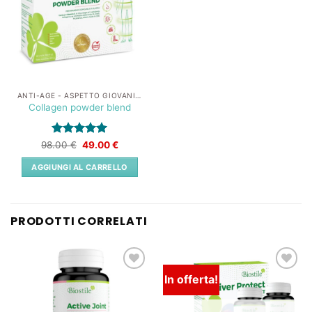
ANTI-AGE - ASPETTO GIOVANILE
Collagen powder blend
Valutato
Il
5
Il
98.00
€
49.00
€
prezzo
prezzo
su 5
originale
attuale
AGGIUNGI AL CARRELLO
era:
è:
98.00 €.
49.00 €.
PRODOTTI CORRELATI
In offerta!
Lista
Lista
dei
dei
desideri
desideri