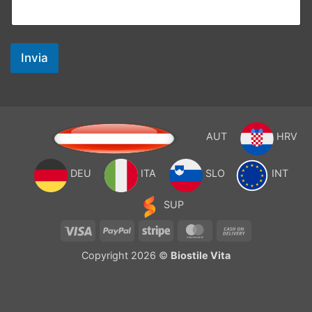
Invia
AUT
HRV
DEU
ITA
SLO
INT
SUP
Visa
PayPal
Stripe
MasterCard
Cash
On
Copyright 2026 ©
Biostile Vita
Delivery