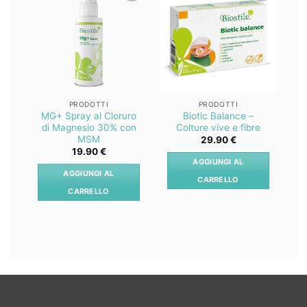
Lista
Lista
dei
dei
desideri
desideri
PRODOTTI
PRODOTTI
MG+ Spray al Cloruro
Biotic Balance –
Z
di Magnesio 30% con
Colture vive e fibre
MSM
29.90
€
19.90
€
AGGIUNGI AL
AGGIUNGI AL
CARRELLO
CARRELLO