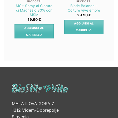
PRODOTTI
PRODOTTI
MG+ Spray al Cloruro
Biotic Balance –
Z
di Magnesio 30% con
Colture vive e fibre
MSM
29.90
€
19.90
€
AGGIUNGI AL
AGGIUNGI AL
CARRELLO
CARRELLO
MALA ILOVA GORA 7
1312 Videm-Dobrepolje
Slovenia