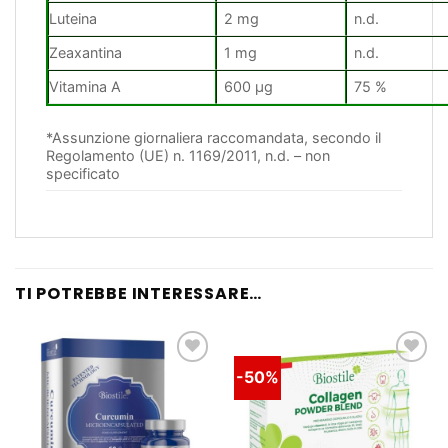
Luteina
2 mg
n.d.
Zeaxantina
1 mg
n.d.
Vitamina A
600 µg
75 %
*Assunzione giornaliera raccomandata, secondo il
Regolamento (UE) n. 1169/2011, n.d. – non
specificato
TI POTREBBE INTERESSARE…
-50%
Lista
Lista
dei
dei
desideri
desideri