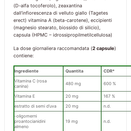
(D-alfa tocoferolo), zeaxantina
dall’infiorescenza di velluto giallo (Tagetes
erect) vitamina A (beta-carotene), eccipienti
(magnesio stearato, biossido di silicio),
capsula (HPMC – idrossipropilmetilcellulosa)
La dose giornaliera raccomandata (
2 capsule
)
contiene:
Ingrediente
Quantita
CDR*
Vitamina C (rosa
480 mg
600 %
canina)
Vitamina E
20 mg
167 %
estratto di semi d’uva
20 mg
n.d.
-oligomerni
proantocianidini
19 mg
n.d.
almeno