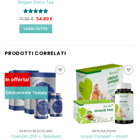
Regalo Detox Tea
Valutato
Il
5
Il
71.50
€
54.80
€
prezzo
prezzo
su 5
originale
attuale
LEGGI TUTTO
era:
è:
71.50 €.
54.80 €.
PRODOTTI CORRELATI
In offerta!
Lista
Lista
dei
dei
desideri
desideri
Clinicamente Testato
CARDIOVASCOLARE
DEPURAZIONE
Coenzim Q10 + Selenium
Urovit Complet – Urovit