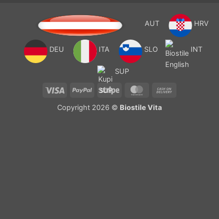
AUT
HRV
DEU
ITA
SLO
INT
SUP
Visa
PayPal
Stripe
MasterCard
Cash
On
Copyright 2026 ©
Biostile Vita
Delivery