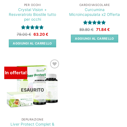
PER OCCHI
CARDIOVASCOLARE
Crystal Vision +
Curcumina
Resveratrolo Biostile tutto
Microincapsulata x2 Offerta
per occhi
Valutato
Il
5
Il
89.80
€
71.84
€
prezzo
prezzo
su 5
Valutato
Il
5
Il
79.00
€
63.20
€
originale
attuale
prezzo
prezzo
su 5
AGGIUNGI AL CARRELLO
era:
è:
originale
attuale
AGGIUNGI AL CARRELLO
89.80 €.
71.84 €.
era:
è:
79.00 €.
63.20 €.
In offerta!
Lista
dei
desideri
ESAURITO
DEPURAZIONE
Liver Protect Complet &