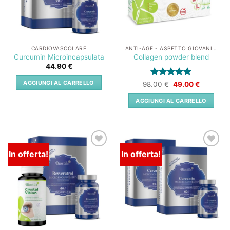
CARDIOVASCOLARE
ANTI-AGE - ASPETTO GIOVANILE
Curcumin Microincapsulata
Collagen powder blend
44.90
€
AGGIUNGI AL CARRELLO
Valutato
Il
5
Il
98.00
€
49.00
€
prezzo
prezzo
su 5
originale
attuale
AGGIUNGI AL CARRELLO
era:
è:
98.00 €.
49.00 €.
In offerta!
In offerta!
Lista
Lista
dei
dei
desideri
desideri