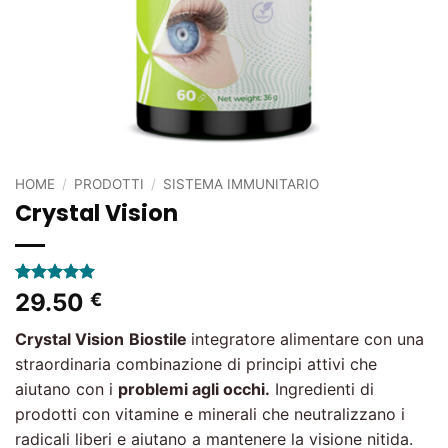
HOME
/
PRODOTTI
/
SISTEMA IMMUNITARIO
Crystal Vision
Valutato
2
5
29.50
€
su 5 su
base di
Crystal Vision
Biostile
integratore alimentare con una
recensioni
straordinaria combinazione di principi attivi che
aiutano con i
problemi agli occhi.
Ingredienti di
prodotti con vitamine e minerali che neutralizzano i
radicali liberi e aiutano a mantenere la visione nitida.