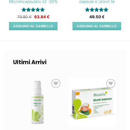
Microincapsulato x2 -20%
capsule e Urovit tè
Valutato
Il
5
Il
Valutato
5
79.80
€
63.84
€
49.50
€
prezzo
prezzo
su 5
su 5
originale
attuale
AGGIUNGI AL CARRELLO
AGGIUNGI AL CARRELLO
era:
è:
79.80 €.
63.84 €.
Ultimi Arrivi
Lista
Lista
dei
dei
desideri
desideri