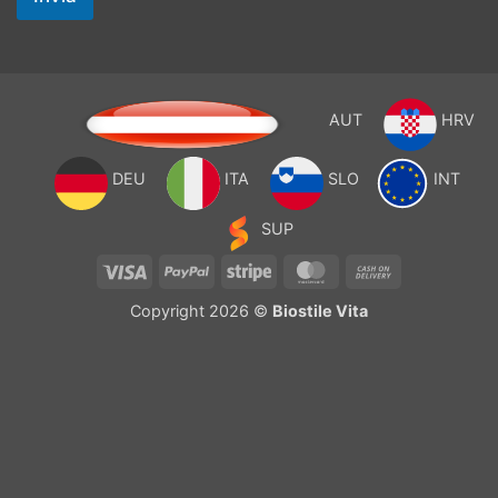
AUT
HRV
DEU
ITA
SLO
INT
SUP
Visa
PayPal
Stripe
MasterCard
Cash
On
Copyright 2026 ©
Biostile Vita
Delivery