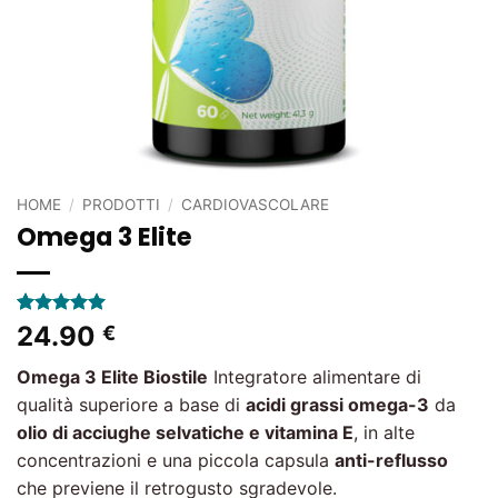
HOME
/
PRODOTTI
/
CARDIOVASCOLARE
Omega 3 Elite
Valutato
1
5
24.90
€
su 5 su
base di
Omega 3 Elite Biostile
Integratore alimentare di
recensioni
qualità superiore a base di
acidi grassi omega-3
da
olio di acciughe selvatiche e vitamina E
, in alte
concentrazioni e una piccola capsula
anti-reflusso
che previene il retrogusto sgradevole.