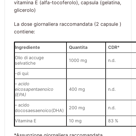
vitamina E (alfa-tocoferolo), capsula (gelatina,
glicerolo)
La dose giornaliera raccomandata (2 capsule )
contiene:
Ingrediente
Quantita
CDR*
Olio di accuge
1000 mg
n.d.
selvatiche
-di qui:
–
acido
eicosapentaenoico
400 mg
n.d.
(EPA)
– acido
200 mg
n.d.
docosaesaenoico(DHA)
Vitamina E
10 mg
83 %
*Assunzione giornaliera raccomandata,