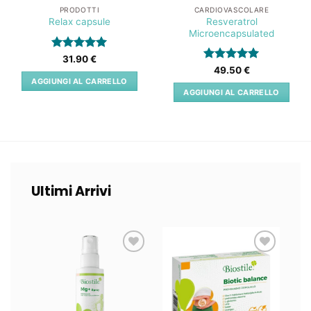
PRODOTTI
CARDIOVASCOLARE
Resveratrol
Relax capsule
Microencapsulated
Valutato
5
31.90
€
su 5
Valutato
5
49.50
€
su 5
AGGIUNGI AL CARRELLO
AGGIUNGI AL CARRELLO
Ultimi Arrivi
Lista
Lista
dei
dei
desideri
desideri