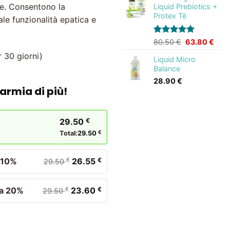
le. Consentono la
Liquid Prebiotics +
era:
è:
Protex Tè
88.70 €.
69.0
ale funzionalità epatica e
Valutato
1
Il
Il
80.50
€
63.80
€
5.00
su 5
prezzo
prez
r 30 giorni)
su base di
Liquid Micro
originale
attu
recensioni
Balance
era:
è:
80.50 €.
63.8
28.90
€
armia di più!
29.50
€
Total:
29.50
€
a 10%
26.55
€
€
29.50
ia 20%
23.60
€
€
29.50