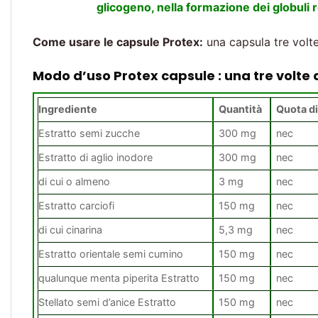
glicogeno, nella formazione dei globuli 
Come usare le capsule Protex:
una capsula tre volte
Modo d’uso Protex capsule : una tre volte 
Ingrediente
Quantità
Quota d
Estratto semi zucche
300 mg
nec
Estratto di aglio inodore
300 mg
nec
di cui o almeno
3 mg
nec
Estratto carciofi
150 mg
nec
di cui cinarina
5,3 mg
nec
Estratto orientale semi cumino
150 mg
nec
qualunque menta piperita Estratto
150 mg
nec
Stellato semi d’anice Estratto
150 mg
nec