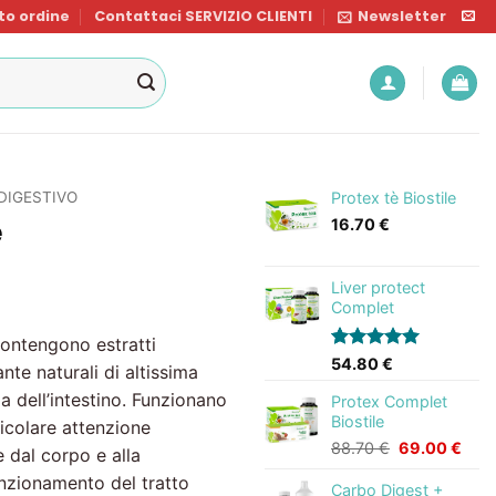
o ordine
Contattaci SERVIZIO CLIENTI
Newsletter
DIGESTIVO
Protex tè Biostile
e
16.70
€
Liver protect
Complet
ontengono estratti
Valutato
5
54.80
€
nte naturali di altissima
5.00
su 5
zia dell’intestino. Funzionano
su base di
Protex Complet
recensioni
Biostile
ticolare attenzione
Il
Il
88.70
€
69.00
€
e dal corpo e alla
prezzo
prez
nzionamento del tratto
originale
attu
Carbo Digest +