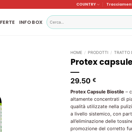
COUNTRY
Tracciament
Cerca:
FERTE
INFO BOX
HOME
/
PRODOTTI
/
TRATTO 
Protex capsul
Lista
dei
desideri
29.50
€
Protex Capsule Biostile
– c
altamente concentrati di pia
qualità utilizzate nella puli
a livello sistemico, con par
all’eliminazione delle tossin
promozione del corretto fu