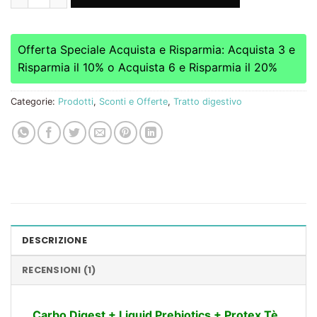
Offerta Speciale Acquista e Risparmia: Acquista 3 e
Risparmia il 10% o Acquista 6 e Risparmia il 20%
Categorie:
Prodotti
,
Sconti e Offerte
,
Tratto digestivo
DESCRIZIONE
RECENSIONI (1)
Carbo Digest + Liquid Prebiotics + Protex Tè