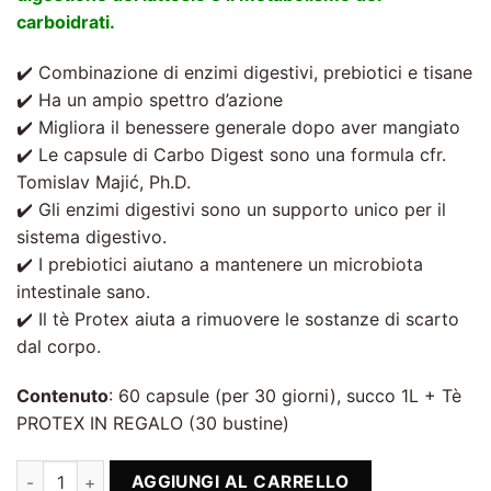
carboidrati.
✔️ Combinazione di enzimi digestivi, prebiotici e tisane
✔️ Ha un ampio spettro d’azione
✔️ Migliora il benessere generale dopo aver mangiato
✔️ Le capsule di Carbo Digest sono una formula cfr.
Tomislav Majić, Ph.D.
✔️ Gli enzimi digestivi sono un supporto unico per il
sistema digestivo.
✔️ I prebiotici aiutano a mantenere un microbiota
intestinale sano.
✔️ Il tè Protex aiuta a rimuovere le sostanze di scarto
dal corpo.
Contenuto
: 60 capsule (per 30 giorni), succo 1L + Tè
PROTEX IN REGALO (30 bustine)
Carbo Digest + Liquid Prebiotics + Protex Tè quantità
AGGIUNGI AL CARRELLO