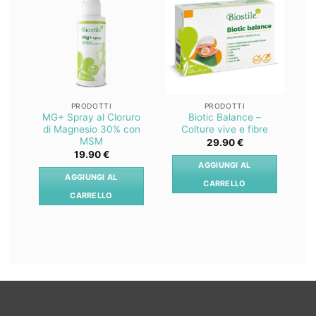
Lista
Lista
dei
dei
desideri
desideri
PRODOTTI
PRODOTTI
MG+ Spray al Cloruro
Biotic Balance –
Z
di Magnesio 30% con
Colture vive e fibre
MSM
29.90
€
19.90
€
AGGIUNGI AL
AGGIUNGI AL
CARRELLO
CARRELLO