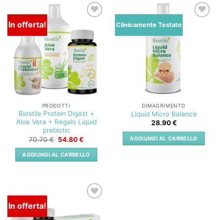
In offerta!
Lista
Lista
Clinicamente Testato
dei
dei
desideri
desideri
PRODOTTI
DIMAGRIMENTO
Biostile Protein Digest +
Liquid Micro Balance
Aloe Vera + Regalo Liquid
28.90
€
prebiotic
Il
Il
AGGIUNGI AL CARRELLO
70.70
€
54.80
€
prezzo
prezzo
originale
attuale
AGGIUNGI AL CARRELLO
era:
è:
70.70 €.
54.80 €.
In offerta!
Lista
dei
desideri