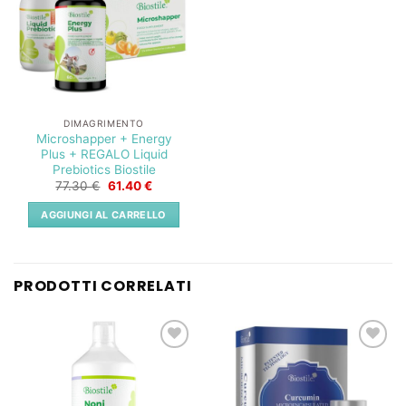
DIMAGRIMENTO
Microshapper + Energy
Plus + REGALO Liquid
Prebiotics Biostile
Il
Il
77.30
€
61.40
€
prezzo
prezzo
originale
attuale
AGGIUNGI AL CARRELLO
era:
è:
77.30 €.
61.40 €.
PRODOTTI CORRELATI
Lista
Lista
dei
dei
desideri
desideri