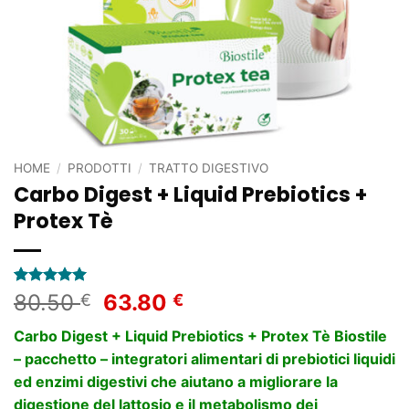
HOME
/
PRODOTTI
/
TRATTO DIGESTIVO
Carbo Digest + Liquid Prebiotics +
Protex Tè
Valutato
1
5
Il
Il
80.50
63.80
€
€
su 5 su
prezzo
prezzo
base di
Carbo Digest + Liquid Prebiotics + Protex Tè Biostile
recensioni
originale
attuale
– pacchetto – integratori alimentari di prebiotici liquidi
era:
è:
ed enzimi digestivi che aiutano a migliorare la
80.50 €.
63.80 €.
digestione del lattosio e il metabolismo dei