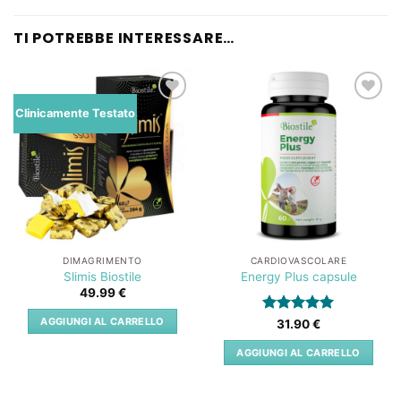
TI POTREBBE INTERESSARE…
Lista
Lista
Clinicamente Testato
dei
dei
desideri
desideri
DIMAGRIMENTO
CARDIOVASCOLARE
Slimis Biostile
Energy Plus capsule
49.99
€
AGGIUNGI AL CARRELLO
Valutato
5
31.90
€
su 5
AGGIUNGI AL CARRELLO