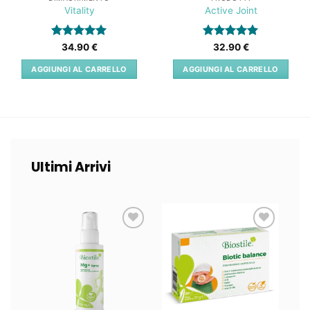
Vitality
Active Joint
Valutato
5
Valutato
5
34.90
€
32.90
€
su 5
su 5
AGGIUNGI AL CARRELLO
AGGIUNGI AL CARRELLO
Ultimi Arrivi
Lista
Lista
dei
dei
desideri
desideri