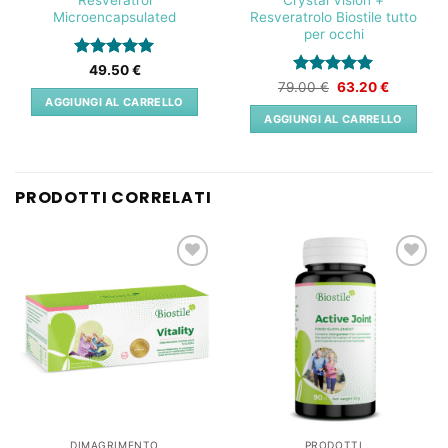
Microencapsulated
Resveratrolo Biostile tutto
per occhi
Valutato
5
49.50
€
su 5
Valutato
Il
5
Il
79.00
€
63.20
€
prezzo
prezzo
su 5
AGGIUNGI AL CARRELLO
originale
attuale
AGGIUNGI AL CARRELLO
era:
è:
79.00 €.
63.20 €.
PRODOTTI CORRELATI
Lista
Lista
dei
dei
desideri
desideri
DIMAGRIMENTO
PRODOTTI