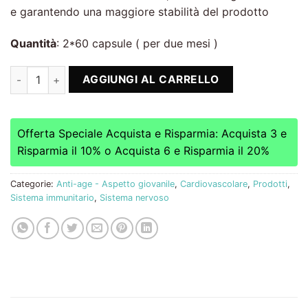
e garantendo una maggiore stabilità del prodotto
Quantità
: 2*60 capsule ( per due mesi )
Resveratrolo Microincapsulato Pacchetto Offerta -20% quant
AGGIUNGI AL CARRELLO
Offerta Speciale Acquista e Risparmia: Acquista 3 e
Risparmia il 10% o Acquista 6 e Risparmia il 20%
Categorie:
Anti-age - Aspetto giovanile
,
Cardiovascolare
,
Prodotti
,
Sistema immunitario
,
Sistema nervoso