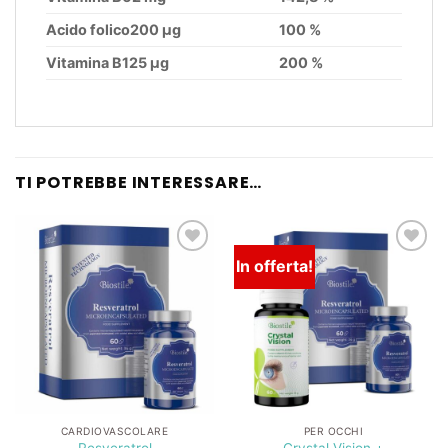
Acido folico200 μg
100 %
Vitamina B125 μg
200 %
TI POTREBBE INTERESSARE…
In offerta!
Lista
Lista
dei
dei
desideri
desideri
CARDIOVASCOLARE
PER OCCHI
Resveratrol
Crystal Vision +