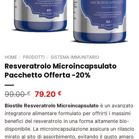
HOME
/
PRODOTTI
/
SISTEMA IMMUNITARIO
Resveratrolo Microincapsulato
Pacchetto Offerta -20%
Il
Il
99.00
79.20
€
€
prezzo
prezzo
Biostile Resveratrolo Microincapsulato
è un avanzato
originale
attuale
integratore alimentare formulato per offrirti i massimi
era:
è:
benefici del resveratrolo in una forma altamente bio-
99.00 €.
79.20 €.
disponibile. La microincapsulazione assicura un rilascio
mirato al sito di assorbimento, evitando il gusto amaro